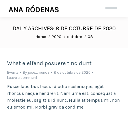
DAILY ARCHIVES:
8 DE OCTUBRE DE 2020
You are here:
Home
2020
octubre
08
What eleifend posuere tincidunt
Events
By
jose_munoz
8 de octubre de 2020
Leave a comment
Fusce faucibus lacus id odio scelerisque, eget
rhoncus neque hendrerit. Nam urna est, consequat a
molestie eu, sagittis id nunc. Nulla at tempus mi, non
euismod mi. Morbi gravida condime!