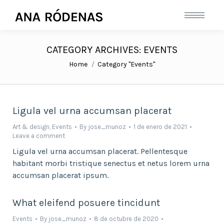
CATEGORY ARCHIVES:
EVENTS
You are here:
Home
Category "Events"
Ligula vel urna accumsan placerat
Art & design
,
Events
By
jose_munoz
1 de enero de 2021
Leave a comment
Ligula vel urna accumsan placerat. Pellentesque
habitant morbi tristique senectus et netus lorem urna
accumsan placerat ipsum.
What eleifend posuere tincidunt
Events
By
jose_munoz
8 de octubre de 2020